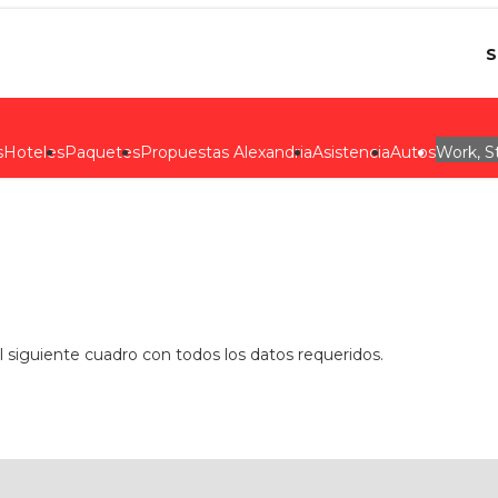
S
s
Hoteles
Paquetes
Propuestas Alexandria
Asistencia
Autos
Work, S
 siguiente cuadro con todos los datos requeridos.