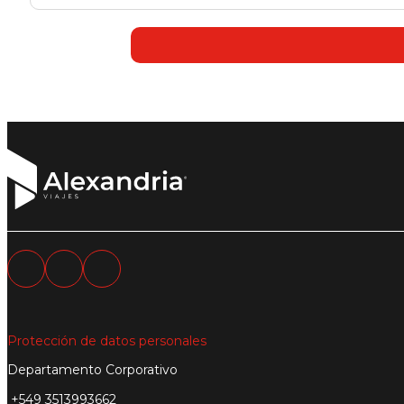
Protección de datos personales
Departamento Corporativo
+549 3513993662