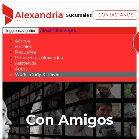
CONTACTANOS
Sucursales
Alexandria Viajes
Toggle navigation
Aéreos
Hoteles
Paquetes
Propuestas Alexandria
Asistencia
Autos
Work, Study & Travel
Con Amigos