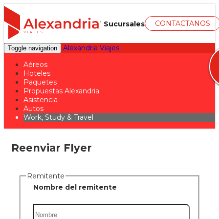
CONTACTANOS
Sucursales
Alexandria Viajes
Toggle navigation
Aéreos
Hoteles
Paquetes
Propuestas Alexandria
Asistencia
Autos
Work, Study & Travel
Reenviar Flyer
Remitente
Nombre del remitente