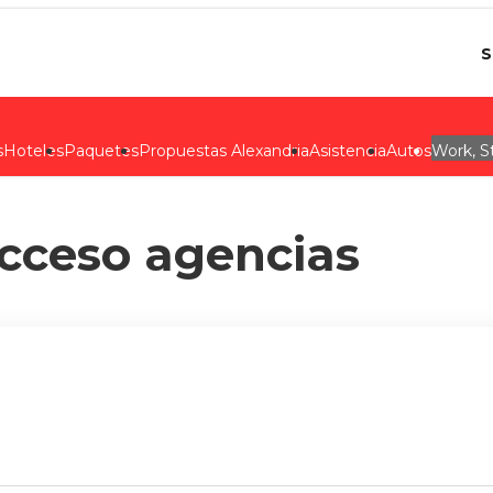
S
s
Hoteles
Paquetes
Propuestas Alexandria
Asistencia
Autos
Work, S
cceso agencias