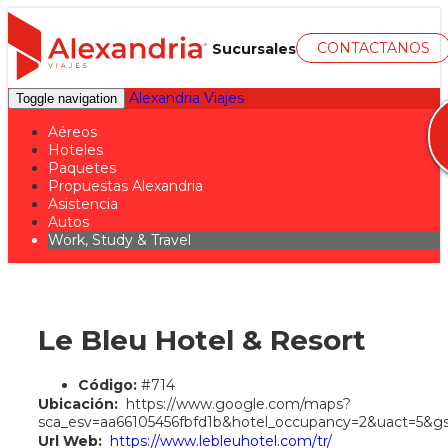
CONTACTANOS
Sucursales
Alexandria Viajes
Toggle navigation
Aéreos
Hoteles
Paquetes
Propuestas Alexandria
Asistencia
Autos
Work, Study & Travel
Le Bleu Hotel & Resort
Código:
#714
Ubicación:
https://www.google.com/maps?
sca_esv=aa66105456fbfd1b&hotel_occupancy=2&u
Url Web:
https://www.lebleuhotel.com/tr/